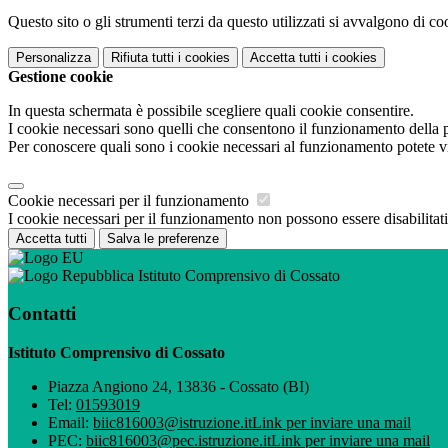
Questo sito o gli strumenti terzi da questo utilizzati si avvalgono di coo
Personalizza
Rifiuta tutti
i cookies
Accetta tutti
i cookies
Gestione cookie
In questa schermata è possibile scegliere quali cookie consentire.
I cookie necessari sono quelli che consentono il funzionamento della pi
Per conoscere quali sono i cookie necessari al funzionamento potete v
Cookie necessari per il funzionamento
I cookie necessari per il funzionamento non possono essere disabilitati.
Accetta tutti
Salva le preferenze
Istituto Comprensivo di Cossato
Contatti
Istituto Comprensivo di Cossato
Piazza Angiono 24, 13836 - Cossato (BI)
Tel:
01593019
Email:
biic816003@istruzione.it
Link per inviare una mail
PEC:
biic816003@pec.istruzione.it
Link per inviare una mail