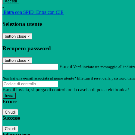
-
Entra con SPID
Entra con CIE
Seleziona utente
button close
×
Recupero password
button close
×
E-mail
Verrà inviato un messaggio all'indirizz
Non hai una e-mail associata al nome utente? Effettua il reset della password tram
E-mail inviata, si prega di controllare la casella di posta elettronica!
Errore
Chiudi
Successo
Chiudi
Informazione