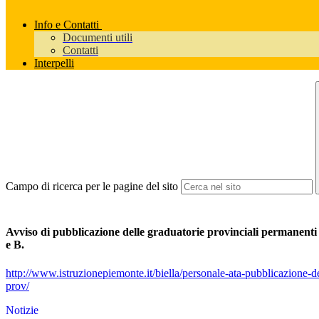
Info e Contatti
Documenti utili
Contatti
Interpelli
Campo di ricerca per le pagine del sito
Avviso di pubblicazione delle graduatorie provinciali permanenti def
e B.
http://www.istruzionepiemonte.it/biella/personale-ata-pubblicazione-de
prov/
Notizie