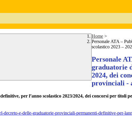
Home
>
Personale ATA – Pubbl
scolastico 2023 – 2024
Personale ATA
graduatorie d
2024, dei conc
provinciali - 
initive, per l’anno scolastico 2023/2024, dei concorsi per titoli per 
l-decreto-e-delle-graduatorie-provinciali-permanenti-definitive-per-lann