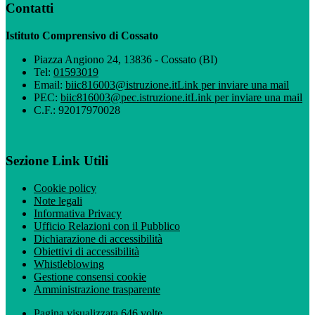
Contatti
Istituto Comprensivo di Cossato
Piazza Angiono 24, 13836 - Cossato (BI)
Tel:
01593019
Email:
biic816003@istruzione.it
Link per inviare una mail
PEC:
biic816003@pec.istruzione.it
Link per inviare una mail
C.F.: 92017970028
Sezione Link Utili
Cookie policy
Note legali
Informativa Privacy
Ufficio Relazioni con il Pubblico
Dichiarazione di accessibilità
Obiettivi di accessibilità
Whistleblowing
Gestione consensi cookie
Amministrazione trasparente
Pagina visualizzata
646
volte