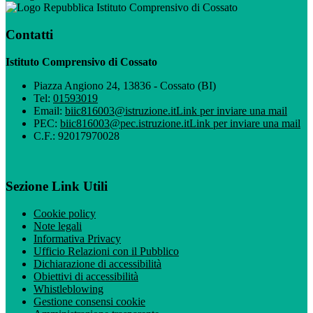
Istituto Comprensivo di Cossato
Contatti
Istituto Comprensivo di Cossato
Piazza Angiono 24, 13836 - Cossato (BI)
Tel:
01593019
Email:
biic816003@istruzione.it
Link per inviare una mail
PEC:
biic816003@pec.istruzione.it
Link per inviare una mail
C.F.: 92017970028
Sezione Link Utili
Cookie policy
Note legali
Informativa Privacy
Ufficio Relazioni con il Pubblico
Dichiarazione di accessibilità
Obiettivi di accessibilità
Whistleblowing
Gestione consensi cookie