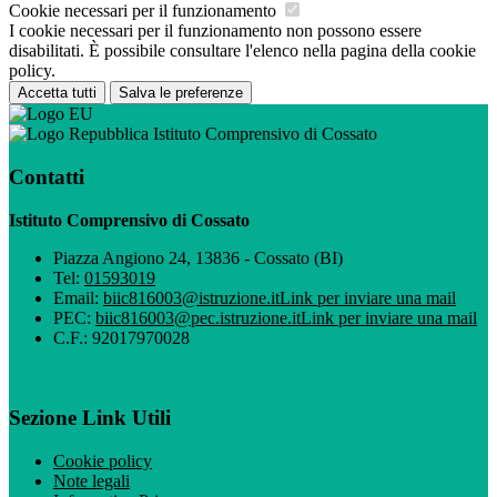
Cookie necessari per il funzionamento
I cookie necessari per il funzionamento non possono essere
disabilitati. È possibile consultare l'elenco nella pagina della cookie
policy.
Accetta tutti
Salva le preferenze
Istituto Comprensivo di Cossato
Contatti
Istituto Comprensivo di Cossato
Piazza Angiono 24, 13836 - Cossato (BI)
Tel:
01593019
Email:
biic816003@istruzione.it
Link per inviare una mail
PEC:
biic816003@pec.istruzione.it
Link per inviare una mail
C.F.: 92017970028
Sezione Link Utili
Cookie policy
Note legali