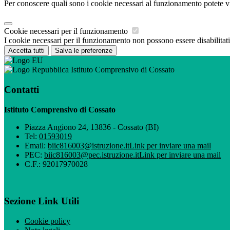
Per conoscere quali sono i cookie necessari al funzionamento potete v
Cookie necessari per il funzionamento
I cookie necessari per il funzionamento non possono essere disabilitati.
Accetta tutti
Salva le preferenze
Istituto Comprensivo di Cossato
Contatti
Istituto Comprensivo di Cossato
Piazza Angiono 24, 13836 - Cossato (BI)
Tel:
01593019
Email:
biic816003@istruzione.it
Link per inviare una mail
PEC:
biic816003@pec.istruzione.it
Link per inviare una mail
C.F.: 92017970028
Sezione Link Utili
Cookie policy