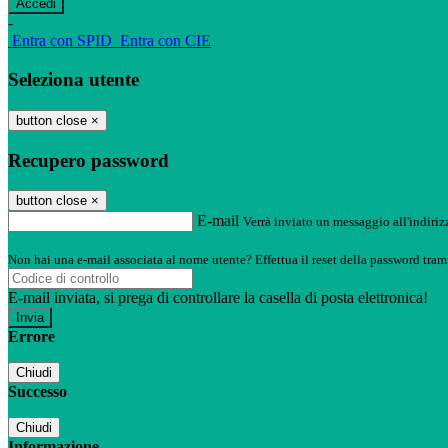
-
Entra con SPID
Entra con CIE
Seleziona utente
button close
×
Recupero password
button close
×
E-mail
Verrà inviato un messaggio all'indirizz
Non hai una e-mail associata al nome utente? Effettua il reset della password tram
E-mail inviata, si prega di controllare la casella di posta elettronica!
Errore
Chiudi
Successo
Chiudi
Informazione