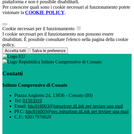
piattaforma e non è possibile disabilitarli.
Per conoscere quali sono i cookie necessari al funzionamento potete
visionare la
COOKIE POLICY
.
Cookie necessari per il funzionamento
I cookie necessari per il funzionamento non possono essere
disabilitati. È possibile consultare l'elenco nella pagina della cookie
policy.
Accetta tutti
Salva le preferenze
Istituto Comprensivo di Cossato
Contatti
Istituto Comprensivo di Cossato
Piazza Angiono 24, 13836 - Cossato (BI)
Tel:
01593019
Email:
biic816003@istruzione.it
Link per inviare una mail
PEC:
biic816003@pec.istruzione.it
Link per inviare una mail
C.F.: 92017970028