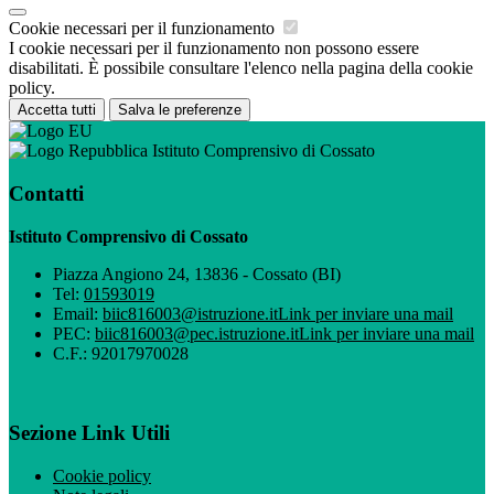
Cookie necessari per il funzionamento
I cookie necessari per il funzionamento non possono essere
disabilitati. È possibile consultare l'elenco nella pagina della cookie
policy.
Accetta tutti
Salva le preferenze
Istituto Comprensivo di Cossato
Contatti
Istituto Comprensivo di Cossato
Piazza Angiono 24, 13836 - Cossato (BI)
Tel:
01593019
Email:
biic816003@istruzione.it
Link per inviare una mail
PEC:
biic816003@pec.istruzione.it
Link per inviare una mail
C.F.: 92017970028
Sezione Link Utili
Cookie policy