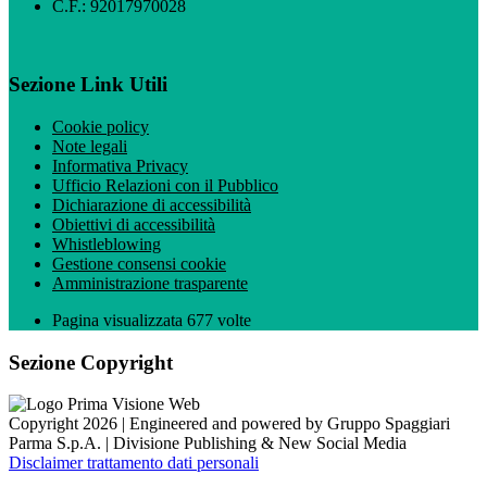
C.F.: 92017970028
Sezione Link Utili
Cookie policy
Note legali
Informativa Privacy
Ufficio Relazioni con il Pubblico
Dichiarazione di accessibilità
Obiettivi di accessibilità
Whistleblowing
Gestione consensi cookie
Amministrazione trasparente
Pagina visualizzata
677
volte
Sezione Copyright
Copyright 2026 | Engineered and powered by Gruppo Spaggiari
Parma S.p.A. | Divisione Publishing & New Social Media
Disclaimer trattamento dati personali