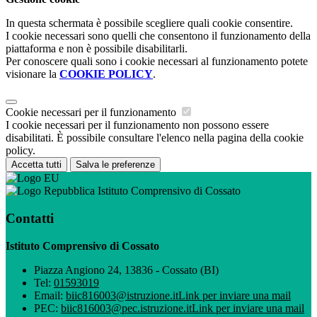
In questa schermata è possibile scegliere quali cookie consentire.
I cookie necessari sono quelli che consentono il funzionamento della
piattaforma e non è possibile disabilitarli.
Per conoscere quali sono i cookie necessari al funzionamento potete
visionare la
COOKIE POLICY
.
Cookie necessari per il funzionamento
I cookie necessari per il funzionamento non possono essere
disabilitati. È possibile consultare l'elenco nella pagina della cookie
policy.
Accetta tutti
Salva le preferenze
Istituto Comprensivo di Cossato
Contatti
Istituto Comprensivo di Cossato
Piazza Angiono 24, 13836 - Cossato (BI)
Tel:
01593019
Email:
biic816003@istruzione.it
Link per inviare una mail
PEC:
biic816003@pec.istruzione.it
Link per inviare una mail