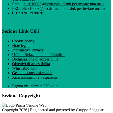
Email:
biic816003@istruzione.it
Link per inviare una mail
PEC:
biic816003@pec.istruzione.it
Link per inviare una mail
C.F.: 92017970028
Sezione Link Utili
Cookie policy
Note legali
Informativa Privacy
Ufficio Relazioni con il Pubblico
Dichiarazione di accessibilità
Obiettivi di accessibilità
Whistleblowing
Gestione consensi cookie
Amministrazione trasparente
Pagina visualizzata
279
volte
Sezione Copyright
Copyright 2026 | Engineered and powered by Gruppo Spaggiari