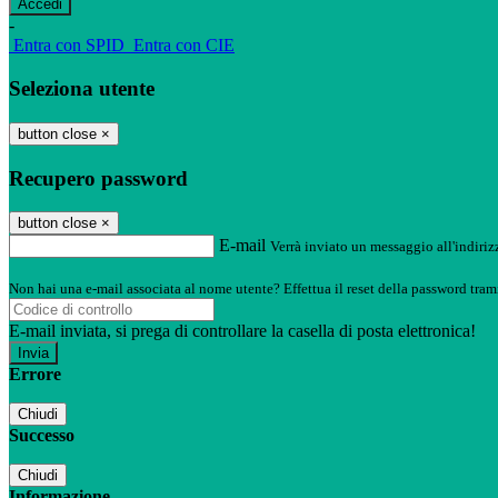
-
Entra con SPID
Entra con CIE
Seleziona utente
button close
×
Recupero password
button close
×
E-mail
Verrà inviato un messaggio all'indirizz
Non hai una e-mail associata al nome utente? Effettua il reset della password tram
E-mail inviata, si prega di controllare la casella di posta elettronica!
Errore
Chiudi
Successo
Chiudi
Informazione