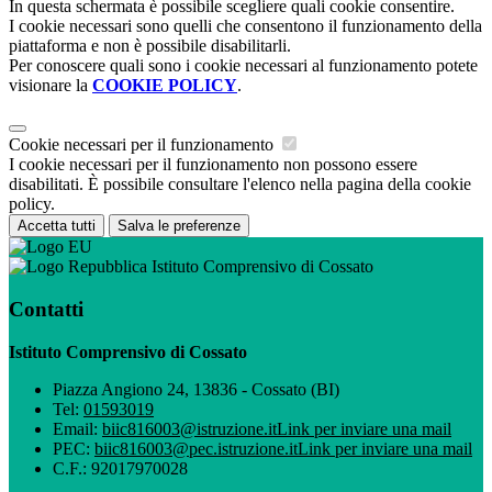
In questa schermata è possibile scegliere quali cookie consentire.
I cookie necessari sono quelli che consentono il funzionamento della
piattaforma e non è possibile disabilitarli.
Per conoscere quali sono i cookie necessari al funzionamento potete
visionare la
COOKIE POLICY
.
Cookie necessari per il funzionamento
I cookie necessari per il funzionamento non possono essere
disabilitati. È possibile consultare l'elenco nella pagina della cookie
policy.
Accetta tutti
Salva le preferenze
Istituto Comprensivo di Cossato
Contatti
Istituto Comprensivo di Cossato
Piazza Angiono 24, 13836 - Cossato (BI)
Tel:
01593019
Email:
biic816003@istruzione.it
Link per inviare una mail
PEC:
biic816003@pec.istruzione.it
Link per inviare una mail
C.F.: 92017970028