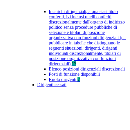
Incarichi dirigenziali, a qualsiasi titolo
conferiti, ivi inclusi quelli conferiti
discrezionalmente dall'organo di indirizzo
politico senza procedure pubbliche di
selezione e titolari di posizione
organizzativa con funzioni dirigenziali (da
pubblicare in tabelle che distinguano le
seguenti situazioni: dirigenti, dirigenti
individuati discrezionalmente, titolari di
posizione organizzativa con funzioni
dirigenziali)
17
Elenco posizioni dirigenziali discrezionali
Posti di funzione disponibili
Ruolo dirigenti
7
Dirigenti cessati