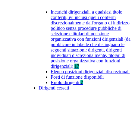
Incarichi dirigenziali, a qualsiasi titolo
conferiti, ivi inclusi quelli conferiti
discrezionalmente dall'organo di indirizzo
politico senza procedure pubbliche di
selezione e titolari di posizione
organizzativa con funzioni dirigenziali (da
pubblicare in tabelle che distinguano le
seguenti situazioni: dirigenti, dirigenti
individuati discrezionalmente, titolari di
posizione organizzativa con funzioni
dirigenziali)
17
Elenco posizioni dirigenziali discrezionali
Posti di funzione disponibili
Ruolo dirigenti
7
Dirigenti cessati