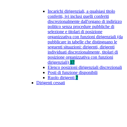
Incarichi dirigenziali, a qualsiasi titolo
conferiti, ivi inclusi quelli conferiti
discrezionalmente dall'organo di indirizzo
politico senza procedure pubbliche di
selezione e titolari di posizione
organizzativa con funzioni dirigenziali (da
pubblicare in tabelle che distinguano le
seguenti situazioni: dirigenti, dirigenti
individuati discrezionalmente, titolari di
posizione organizzativa con funzioni
dirigenziali)
17
Elenco posizioni dirigenziali discrezionali
Posti di funzione disponibili
Ruolo dirigenti
7
Dirigenti cessati